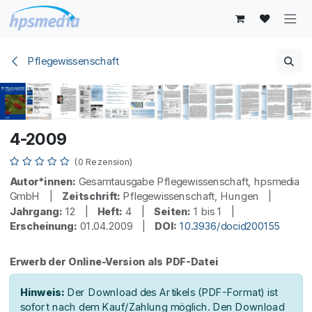
Zum Inhalt springen
Pflegewissenschaft
4-2009
(0 Rezension)
Autor*innen:
Gesamtausgabe Pflegewissenschaft, hpsmedia
GmbH |
Zeitschrift:
Pflegewissenschaft, Hungen |
Jahrgang:
12 |
Heft:
4 |
Seiten:
1 bis 1 |
Erscheinung:
01.04.2009 |
DOI:
10.3936/docid200155
Erwerb der Online-Version als PDF-Datei
Hinweis:
Der Download des Artikels (PDF-Format) ist
sofort nach dem Kauf/Zahlung möglich. Den Download