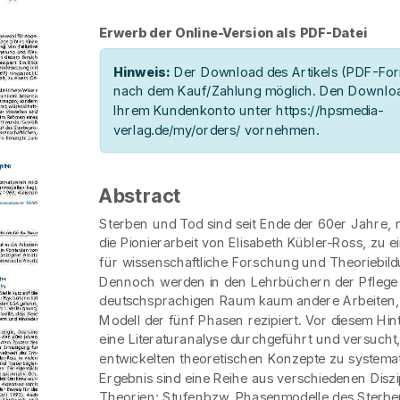
Erwerb der Online-Version als PDF-Datei
Hinweis:
Der Download des Artikels (PDF-Form
nach dem Kauf/Zahlung möglich. Den Downloa
Ihrem Kundenkonto unter https://hpsmedia-
verlag.de/my/orders/ vornehmen.
Abstract
Sterben und Tod sind seit Ende der 60er Jahre, n
die Pionierarbeit von Elisabeth Kübler-Ross, zu
für wissenschaftliche Forschung und Theoriebil
Dennoch werden in den Lehrbüchern der Pflege 
deutschsprachigen Raum kaum andere Arbeiten, 
Modell der fünf Phasen rezipiert. Vor diesem Hi
eine Literaturanalyse durchgeführt und versucht,
entwickelten theoretischen Konzepte zu systemat
Ergebnis sind eine Reihe aus verschiedenen Dis
Theorien: Stufenbzw. Phasenmodelle des Sterben