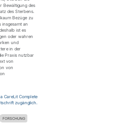
r Bewältigung des
atz des Sterbens.
n kaum Bezüge zu
es insgesamt an
deshalb ist es
tigen oder wahren
tärken und
tere in der
ie Praxis nutzbar
ext von
ion von
von
ia CareLit Complete
schrift zugänglich.
FORSCHUNG