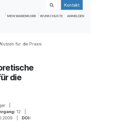
Kontakt
MEIN WARENKORB
WUNSCHLISTE
ANMELDEN
nden
Shop
Hilfe
Jobs
Nutzen für die Praxis
oretische
ür die
rger |
hrgang:
12 |
10.2009 |
DOI: