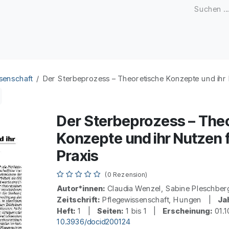
Zeitschriften
Open Access
Kongresse
Firmenku
senschaft
Der Sterbeprozess – Theoretische Konzepte und ihr 
Der Sterbeprozess – The
Konzepte und ihr Nutzen f
Praxis
(0 Rezension)
Autor*innen:
Claudia Wenzel, Sabine Pleschbe
Zeitschrift:
Pflegewissenschaft, Hungen |
Ja
Heft:
1 |
Seiten:
1 bis 1 |
Erscheinung:
01.
10.3936/docid200124