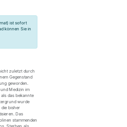
at) ist sofort
d können Sie in
icht zuletzt durch
 einem Gegenstand
dung geworden.
und Medizin im
als das bekannte
ntergrund wurde
 die bisher
isieren. Das
ziplinen stammenden
s, Sterben als