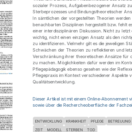
sozialer Prozess, Aufgabenbezogener Ansatz zu
Sterbeprozesses und Bindungstheoretischer Ans
In sämtlichen der vorgestellten Theorien werde
benachbarten Disziplinen hergestellt bzw. fehlt 
einer interdisziplinären Diskussion. Nicht zu letzt 
wichtig, nicht einen einzigen Ansatz als den rich
zu identifizieren. Vielmehr gilt es die jeweiligen S
Schwächen der Theorien zu reflektieren und letz
Verschränkung ihrer theoretischen Ansätze für d
zu machen. Möglichkeiten dafür werden im Kont
Pflegepädagogik ebenso gesehen wie der Reflex
Pflegepraxis im Kontext verschiedener Aspekte 
Qualitätsentwicklung.
Dieser Artikel ist mit einem Online-Abonnement v
sowie über die Rechercheoberfläche der Fachzeit
ENTWICKLUNG
KRANKHEIT
PFLEGE
BETREUUNG
ZEIT
MODELL
STERBEN
TOD