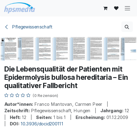
Zum Inhalt springen
Pflegewissenschaft
Die Lebensqualität der Patienten mit
Epidermolysis bullosa hereditaria – Ein
qualitativer Fallbericht
(0 Rezension)
Autor*innen:
Franco Mantovan, Carmen Peer |
Zeitschrift:
Pflegewissenschaft, Hungen |
Jahrgang:
12
|
Heft:
12 |
Seiten:
1 bis 1 |
Erscheinung:
01.12.2009
|
DOI:
10.3936/docid200111