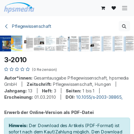
Zum Inhalt springen
Pflegewissenschaft
3-2010
(0 Rezension)
Autor*innen:
Gesamtausgabe Pflegewissenschaft, hpsmedia
GmbH |
Zeitschrift:
Pflegewissenschaft, Hungen |
Jahrgang:
13 |
Heft:
3 |
Seiten:
1 bis 1 |
Erscheinung:
01.03.2010 |
DOI:
10.1055/s-2003-38865,
Erwerb der Online-Version als PDF-Datei
Hinweis:
Der Download des Artikels (PDF-Format) ist
sofort nach dem Kauf/Zahlung möglich. Den Download