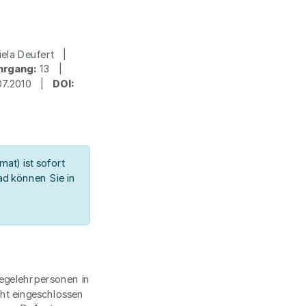
niela Deufert |
hrgang:
13 |
07.2010 |
DOI:
at) ist sofort
d können Sie in
legelehrpersonen in
ht eingeschlossen