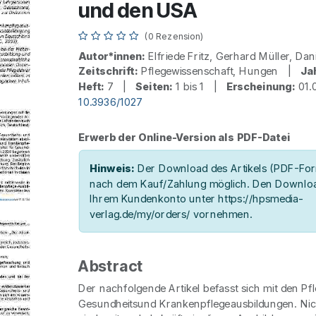
und den USA
(0 Rezension)
Autor*innen:
Elfriede Fritz, Gerhard Müller, Da
Zeitschrift:
Pflegewissenschaft, Hungen |
Ja
Heft:
7 |
Seiten:
1 bis 1 |
Erscheinung:
01.
10.3936/1027
Erwerb der Online-Version als PDF-Datei
Hinweis:
Der Download des Artikels (PDF-Form
nach dem Kauf/Zahlung möglich. Den Downloa
Ihrem Kundenkonto unter https://hpsmedia-
verlag.de/my/orders/ vornehmen.
Abstract
Der nachfolgende Artikel befasst sich mit den Pf
Gesundheitsund Krankenpflegeausbildungen. Nic