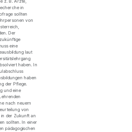
e z. B. Ärzte,
recherche in
frage sollten
ehrpersonen von
terreich,
den. Der
 zukünftige
muss eine
eausbildung laut
rsitätslehrgang
bsolviert haben. In
hulabschluss
ausbildungen haben
ng der Pflege.
ng und eine
 Lehrenden
uche nach neuem
eurteilung von
r in der Zukunft an
 sollten. In einer
den pädagogischen