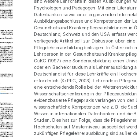
sind weitere Lehrkräfte in diesen Ausbildungen wi
Psychologen und Pädagogen. Mit einer Literatur
Datenbanken sowie einer ergänzenden Internetab
Ausbildungsabschlüsse und Kompetenzen der L
Gesundheitsund Krankenpflegeausbildungen in Ös
Deutschland, Schweiz und den USA erfasst wer
vorliegende Artikel soll zur Diskussion über eine
Pflegelehrerausbildung beitragen. In Österreich 
Lehrperson in der Gesundheitsund Krankenpfleg
GuKG (1997) eine Sonderausbildung, einen Unive
oder ein Bachelorstudium als Lehrerausbildung a
Deutschland ist für diese Lehrkräfte ein Hochsc
erforderlich (KrPflG, 2003). Lehrende in Pflege
eine entscheidende Rolle bei der Weiterentwicklu
Wissenschaftsorientierung in der Pflegeausbildu
evidenzbasierte Pflegepraxis verlangen von den
wissenschaftliche Kompetenzen wie z. B. die S
Wissen in internationalen Datenbanken und die B
Studien. Dies hat zur Folge, dass die Pflegelehre
Hochschulen auf Masterniveau ausgebildet werden
zukünftigen Pflegelehrerausbildung sind außer 