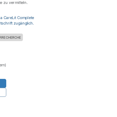
e zu vermitteln.
ia CareLit Complete
schrift zugänglich.
URRECHERCHE
uern)