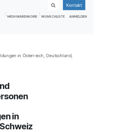
Kontakt
MEIN WARENKORB
WUNSCHLISTE
ANMELDEN
nden
Shop
Hilfe
Jobs
ungen in Österreich, Deutschland,
und
ersonen
en in
 Schweiz