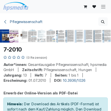
Zum Inhalt springen
Pflegewissenschaft
7-2010
(0 Rezension)
Autor*innen:
Gesamtausgabe Pflegewissenschaft, hpsmedia
GmbH |
Zeitschrift:
Pflegewissenschaft, Hungen |
Jahrgang:
13 |
Heft:
7 |
Seiten:
1 bis 1 |
Erscheinung:
01.07.2010 |
DOI:
10.3936/1026
Erwerb der Online-Version als PDF-Datei
Hinweis:
Der Download des Artikels (PDF-Format) ist
sofort nach dem Kauf/Zahlung möglich. Den Download