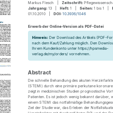
Markus Flesch |
Zeitschrift:
Pflegewissensc
Jahrgang:
13 |
Heft:
1 |
Seiten:
1 bis 1 |
01.10.2010 |
DOI:
10.3936/1046
Erwerb der Online-Version als PDF-Datei
Hinweis:
Der Download des Artikels (PDF-Form
nach dem Kauf/Zahlung möglich. Den Downloa
Ihrem Kundenkonto unter https://hpsmedia-
verlag.de/my/orders/ vornehmen.
Abstract
Die schnelle Behandlung des akuten Herzinfark
(STEMI) durch eine primäre perkutane koronare 
zeigt in medizinischen Studien prognostische Vort
Patienten. Es ist jedoch wenig bekannt darüber, w
einem STEMI das notfallmäßige Behandlungsges
Ziel der Studie war, das Erleben der Notfallsituat