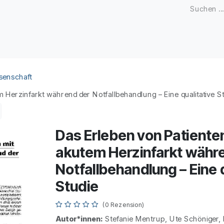
Zeitschriften
Open Access
Kongresse
Firmenku
senschaft
 Herzinfarkt während der Notfallbehandlung – Eine qualitative St
Das Erleben von Patiente
akutem Herzinfarkt währ
Notfallbehandlung – Eine 
Studie
(0 Rezension)
Autor*innen:
Stefanie Mentrup, Ute Schöniger, 