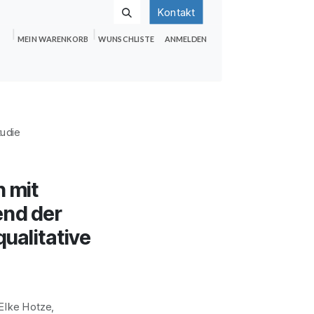
Kontakt
MEIN WARENKORB
WUNSCHLISTE
ANMELDEN
nden
Shop
Hilfe
Jobs
udie
n mit
end der
qualitative
Elke Hotze,