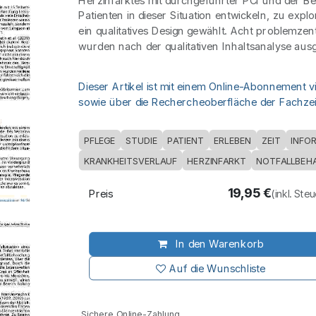
Herzinfarktes mit durchgeführter PCI und der Bed
Patienten in dieser Situation entwickeln, zu exp
ein qualitatives Design gewählt. Acht problemzent
wurden nach der qualitativen Inhaltsanalyse aus
Dieser Artikel ist mit einem Online-Abonnement v
sowie über die Rechercheoberfläche der Fachzeit
PFLEGE
STUDIE
PATIENT
ERLEBEN
ZEIT
INFO
KRANKHEITSVERLAUF
HERZINFARKT
NOTFALLBEH
19,95
€
Preis
(inkl. Ste
In den Warenkorb
Auf die Wunschliste
Sichere Online-Zahlung