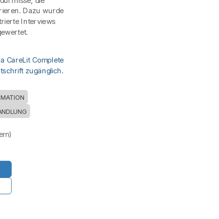
ürfnisse, die
lorieren. Dazu wurde
rierte Interviews
gewertet.
ia CareLit Complete
schrift zugänglich.
RMATION
ANDLUNG
uern)