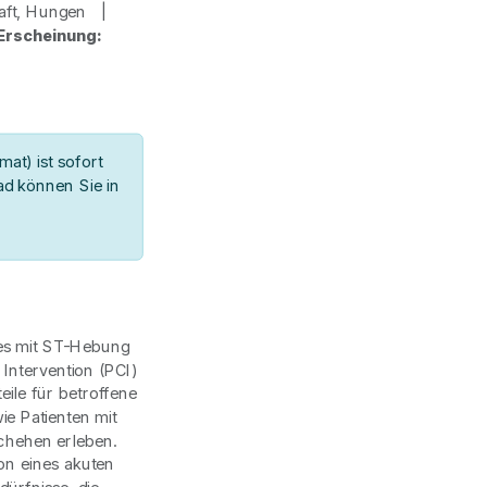
haft, Hungen |
Erscheinung:
at) ist sofort
d können Sie in
tes mit ST-Hebung
Intervention (PCI)
eile für betroffene
ie Patienten mit
chehen erleben.
ion eines akuten