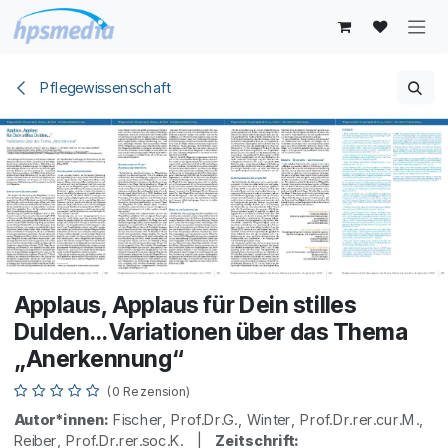
Zum Inhalt springen
Pflegewissenschaft
Applaus, Applaus für Dein stilles
Dulden… Variationen über das Thema
„Anerkennung“
(0 Rezension)
Autor*innen:
Fischer, Prof.Dr.G., Winter, Prof.Dr.rer.cur.M.,
Reiber, Prof.Dr.rer.soc.K. |
Zeitschrift: