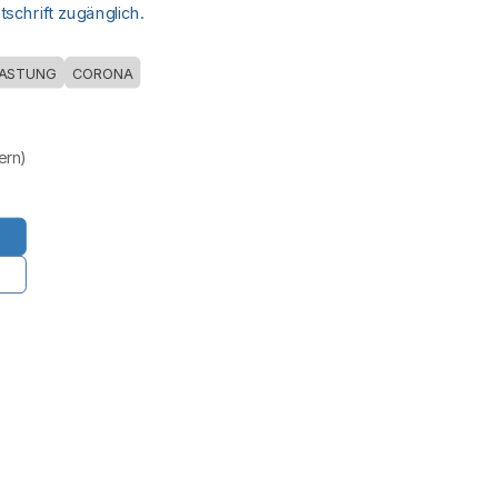
schrift zugänglich.
LASTUNG
CORONA
uern)