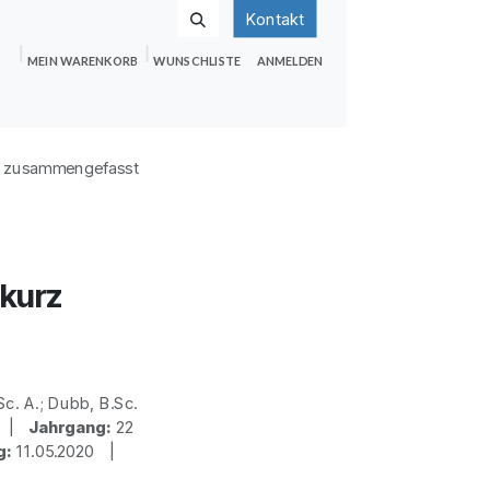
Kontakt
MEIN WARENKORB
WUNSCHLISTE
ANMELDEN
nden
Shop
Hilfe
Jobs
z zusammengefasst
kurz
c. A.; Dubb, B.Sc.
en |
Jahrgang:
22
g:
11.05.2020 |