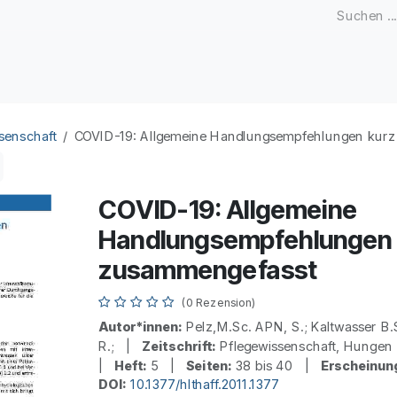
Zeitschriften
Open Access
Kongresse
Firmenku
senschaft
COVID-19: Allgemeine Handlungsempfehlungen kur
COVID-19: Allgemeine
Handlungsempfehlungen 
zusammengefasst
(0 Rezension)
Autor*innen:
Pelz,M.Sc. APN, S.; Kaltwasser B.S
R.; |
Zeitschrift:
Pflegewissenschaft, Hung
|
Heft:
5 |
Seiten:
38 bis 40 |
Erscheinun
DOI:
10.1377/hlthaff.2011.1377