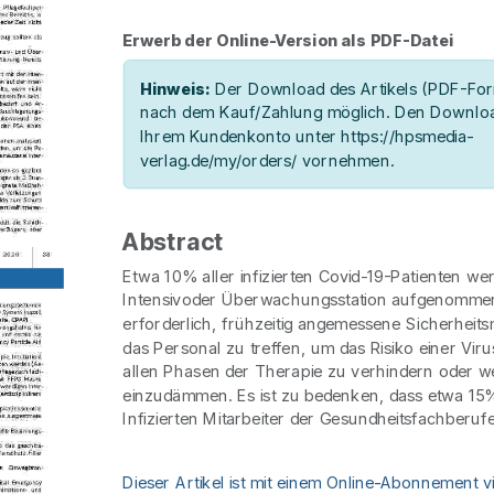
Erwerb der Online-Version als PDF-Datei
Hinweis:
Der Download des Artikels (PDF-Form
nach dem Kauf/Zahlung möglich. Den Downloa
Ihrem Kundenkonto unter https://hpsmedia-
verlag.de/my/orders/ vornehmen.
Abstract
Etwa 10% aller infizierten Covid-19-Patienten we
Intensivoder Überwachungsstation aufgenommen.
erforderlich, frühzeitig angemessene Sicherhei
das Personal zu treffen, um das Risiko einer Viru
allen Phasen der Therapie zu verhindern oder w
einzudämmen. Es ist zu bedenken, dass etwa 15%
Infizierten Mitarbeiter der Gesundheitsfachberufe 
Dieser Artikel ist mit einem Online-Abonnement v