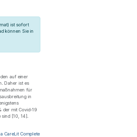
at) ist sofort
d können Sie in
rden auf einer
 Daher ist es
tsmaßnahmen für
sausbreitung in
enigstens
 der mit Covid-19
sind [10, 14].
ia CareLit Complete