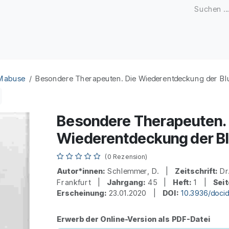
Zeitschriften
Open Access
Kongresse
Firmenku
 Mabuse
Besondere Therapeuten. Die Wiederentdeckung der Blu
Besondere Therapeuten. 
Wiederentdeckung der Bl
(0 Rezension)
Autor*innen:
Schlemmer, D. |
Zeitschrift:
Dr
Frankfurt |
Jahrgang:
45 |
Heft:
1 |
Seit
Erscheinung:
23.01.2020 |
DOI:
10.3936/doci
Erwerb der Online-Version als PDF-Datei