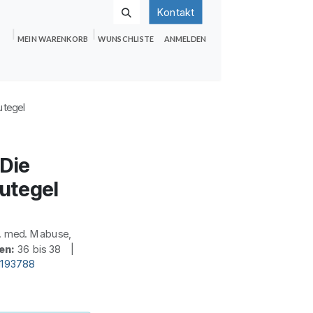
Kontakt
MEIN WARENKORB
WUNSCHLISTE
ANMELDEN
nden
Shop
Hilfe
Jobs
tegel
Die
utegel
. med. Mabuse,
en:
36 bis 38 |
d193788