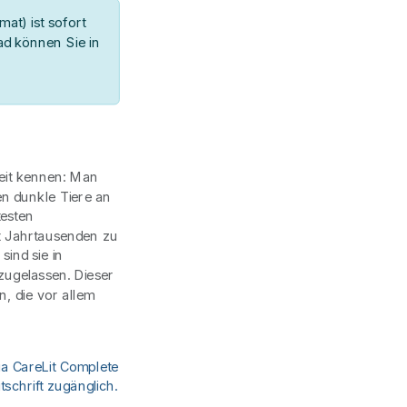
at) ist sofort
d können Sie in
eit kennen: Man
en dunkle Tiere an
testen
it Jahrtausenden zu
sind sie in
 zugelassen. Dieser
, die vor allem
ia CareLit Complete
schrift zugänglich.