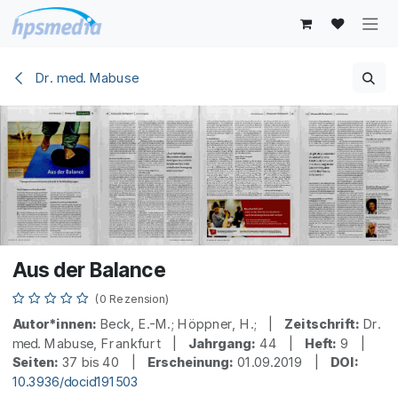
Zum Inhalt springen
Dr. med. Mabuse
Aus der Balance
(0 Rezension)
Autor*innen:
Beck, E.-M.; Höppner, H.; |
Zeitschrift:
Dr.
med. Mabuse, Frankfurt |
Jahrgang:
44 |
Heft:
9 |
Seiten:
37 bis 40 |
Erscheinung:
01.09.2019 |
DOI:
10.3936/docid191503