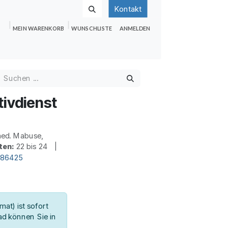
Kontakt
MEIN WARENKORB
WUNSCHLISTE
ANMELDEN
nden
Shop
Hilfe
Jobs
tivdienst
ed. Mabuse,
ten:
22 bis 24 |
186425
at) ist sofort
d können Sie in