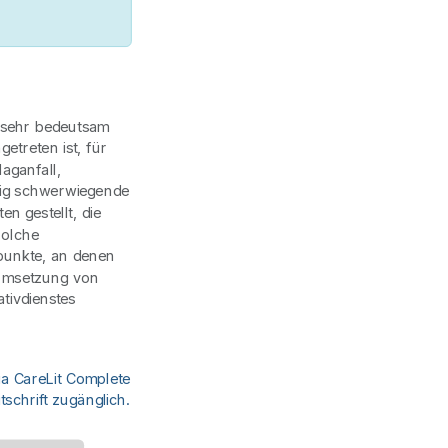
 sehr bedeutsam
etreten ist, für
aganfall,
fig schwerwiegende
n gestellt, die
Solche
epunkte, an denen
 Umsetzung von
tivdienstes
ia CareLit Complete
schrift zugänglich.