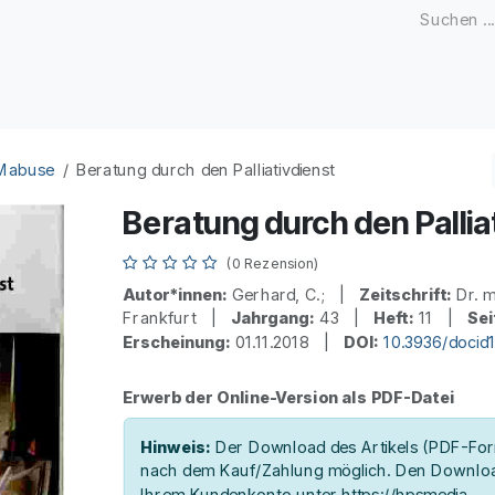
Zeitschriften
Open Access
Kongresse
Firmenku
 Mabuse
Beratung durch den Palliativdienst
Beratung durch den Pallia
(0 Rezension)
Autor*innen:
Gerhard, C.; |
Zeitschrift:
Dr. m
Frankfurt |
Jahrgang:
43 |
Heft:
11 |
Sei
Erscheinung:
01.11.2018 |
DOI:
10.3936/docid
Erwerb der Online-Version als PDF-Datei
Hinweis:
Der Download des Artikels (PDF-Form
nach dem Kauf/Zahlung möglich. Den Downloa
Ihrem Kundenkonto unter https://hpsmedia-