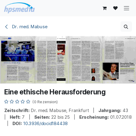
Zum Inhalt springen
Dr. med. Mabuse
Eine ethische Herausforderung
(0 Rezension)
Zeitschrift:
Dr. med. Mabuse, Frankfurt |
Jahrgang:
43
|
Heft:
7 |
Seiten:
22 bis 25 |
Erscheinung:
01.07.2018
|
DOI:
10.3936/docid184438