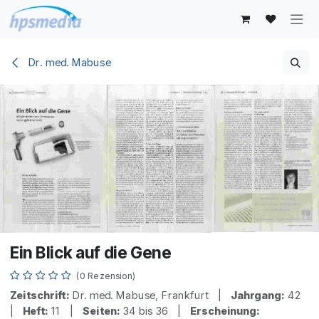
Zum Inhalt springen
Dr. med. Mabuse
Ein Blick auf die Gene
(0 Rezension)
Zeitschrift:
Dr. med. Mabuse, Frankfurt |
Jahrgang:
42
|
Heft:
11 |
Seiten:
34 bis 36 |
Erscheinung: