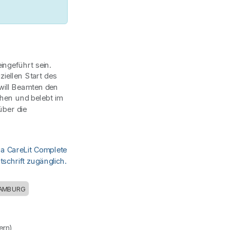
ingeführt sein.
iellen Start des
will Beamten den
hen und belebt im
ber die
ia CareLit Complete
schrift zugänglich.
AMBURG
uern)