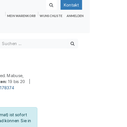
Kontakt
MEIN WARENKORB
WUNSCHLISTE
ANMELDEN
nden
Shop
Hilfe
Jobs
ed. Mabuse,
ten:
19 bis 20 |
d178374
at) ist sofort
d können Sie in