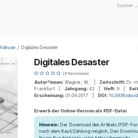
Zeitschriften
Open Access
Kongresse
Firmenku
 Mabuse
Digitales Desaster
Digitales Desaster
(0 Rezension)
Autor*innen:
Wagner, W.; |
Zeitschrift:
Dr. m
Frankfurt |
Jahrgang:
42 |
Heft:
9 |
Sei
Erscheinung:
01.09.2017 |
DOI:
10.3936/doci
Erwerb der Online-Version als PDF-Datei
Hinweis:
Der Download des Artikels (PDF-Form
nach dem Kauf/Zahlung möglich. Den Downloa
Ihrem Kundenkonto unter https://hpsmedia-