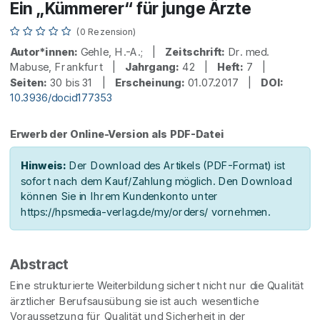
Ein „Kümmerer“ für junge Ärzte
(0 Rezension)
Autor*innen:
Gehle, H.-A.; |
Zeitschrift:
Dr. med.
Mabuse, Frankfurt |
Jahrgang:
42 |
Heft:
7 |
Seiten:
30 bis 31 |
Erscheinung:
01.07.2017 |
DOI:
10.3936/docid177353
Erwerb der Online-Version als PDF-Datei
Hinweis:
Der Download des Artikels (PDF-Format) ist
sofort nach dem Kauf/Zahlung möglich. Den Download
können Sie in Ihrem Kundenkonto unter
https://hpsmedia-verlag.de/my/orders/ vornehmen.
Abstract
Eine strukturierte Weiterbildung sichert nicht nur die Qualität
ärztlicher Berufsausübung sie ist auch wesentliche
Voraussetzung für Qualität und Sicherheit in der