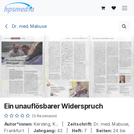
Zum Inhalt springen
Dr. med. Mabuse
Ein unauflösbarer Widerspruch
(0 Rezension)
Autor*innen:
Kersting, K.; |
Zeitschrift:
Dr. med. Mabuse,
Frankfurt |
Jahrgang:
42 |
Heft:
7 |
Seiten:
24 bis