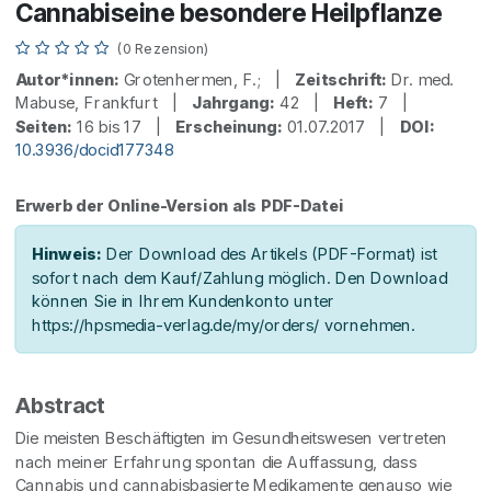
Cannabiseine besondere Heilpflanze
(0 Rezension)
Autor*innen:
Grotenhermen, F.; |
Zeitschrift:
Dr. med.
Mabuse, Frankfurt |
Jahrgang:
42 |
Heft:
7 |
Seiten:
16 bis 17 |
Erscheinung:
01.07.2017 |
DOI:
10.3936/docid177348
Erwerb der Online-Version als PDF-Datei
Hinweis:
Der Download des Artikels (PDF-Format) ist
sofort nach dem Kauf/Zahlung möglich. Den Download
können Sie in Ihrem Kundenkonto unter
https://hpsmedia-verlag.de/my/orders/ vornehmen.
Abstract
Die meisten Beschäftigten im Gesundheitswesen vertreten
nach meiner Erfahrung spontan die Auffassung, dass
Cannabis und cannabisbasierte Medikamente genauso wie