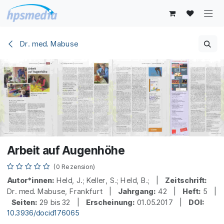
Zum Inhalt springen
Dr. med. Mabuse
Arbeit auf Augenhöhe
(0 Rezension)
Autor*innen:
Held, J.; Keller, S.; Held, B.; |
Zeitschrift:
Dr. med. Mabuse, Frankfurt |
Jahrgang:
42 |
Heft:
5 |
Seiten:
29 bis 32 |
Erscheinung:
01.05.2017 |
DOI:
10.3936/docid176065