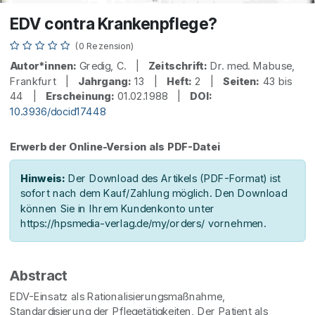
EDV contra Krankenpflege?
(0 Rezension)
Autor*innen:
Gredig, C. |
Zeitschrift:
Dr. med. Mabuse,
Frankfurt |
Jahrgang:
13 |
Heft:
2 |
Seiten:
43 bis
44 |
Erscheinung:
01.02.1988 |
DOI:
10.3936/docid17448
Erwerb der Online-Version als PDF-Datei
Hinweis:
Der Download des Artikels (PDF-Format) ist
sofort nach dem Kauf/Zahlung möglich. Den Download
können Sie in Ihrem Kundenkonto unter
https://hpsmedia-verlag.de/my/orders/ vornehmen.
Abstract
EDV-Einsatz als Rationalisierungsmaßnahme,
Standardisierung der Pflegetätigkeiten, Der Patient als