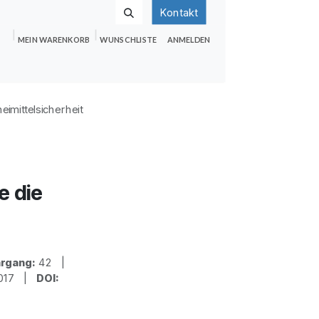
Kontakt
MEIN WARENKORB
WUNSCHLISTE
ANMELDEN
nden
Shop
Hilfe
Jobs
imittelsicherheit
e die
rgang:
42 |
2017 |
DOI: