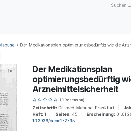
Zeitschriften
Open Access
Kongresse
Firmenku
 Mabuse
Der Medikationsplan optimierungsbedürftig wie die Arzne
Der Medikationsplan
optimierungsbedürftig wi
Arzneimittelsicherheit
(0 Rezension)
Zeitschrift:
Dr. med. Mabuse, Frankfurt |
Jah
Heft:
1 |
Seiten:
45 |
Erscheinung:
01.01.
10.3936/docid172795