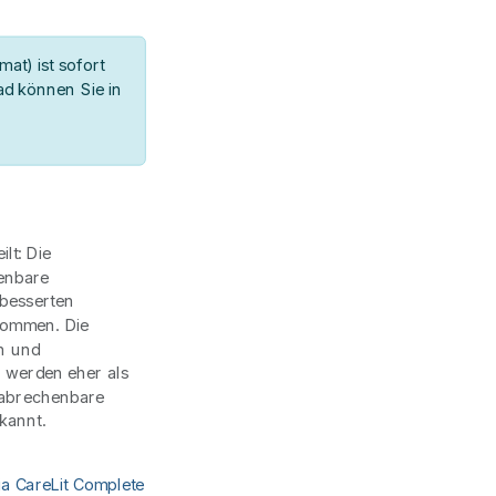
at) ist sofort
d können Sie in
lt: Die
enbare
rbesserten
kommen. Die
en und
 werden eher als
 abrechenbare
kannt.
ia CareLit Complete