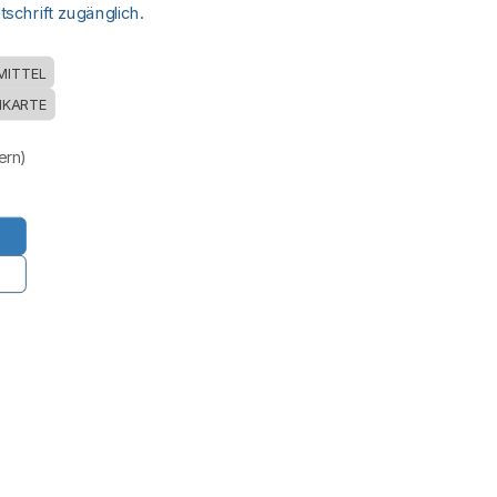
schrift zugänglich.
MITTEL
NKARTE
uern)