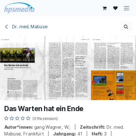
Zum Inhalt springen
Dr. med. Mabuse
Das Warten hat ein Ende
(0 Rezension)
Autor*innen:
gang Wagner, W.; |
Zeitschrift:
Dr. med.
Mabuse, Frankfurt |
Jahrgang:
41 |
Heft:
3 |