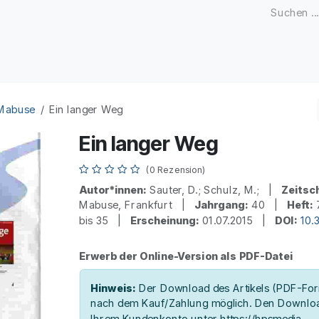
Zeitschriften
Open Access
Kongresse
Firmenku
 Mabuse
Ein langer Weg
Ein langer Weg
(0 Rezension)
Autor*innen:
Sauter, D.; Schulz, M.; |
Zeitsch
Mabuse, Frankfurt |
Jahrgang:
40 |
Heft:
bis 35 |
Erscheinung:
01.07.2015 |
DOI:
10.
Erwerb der Online-Version als PDF-Datei
Hinweis:
Der Download des Artikels (PDF-Form
nach dem Kauf/Zahlung möglich. Den Downloa
Ihrem Kundenkonto unter https://hpsmedia-