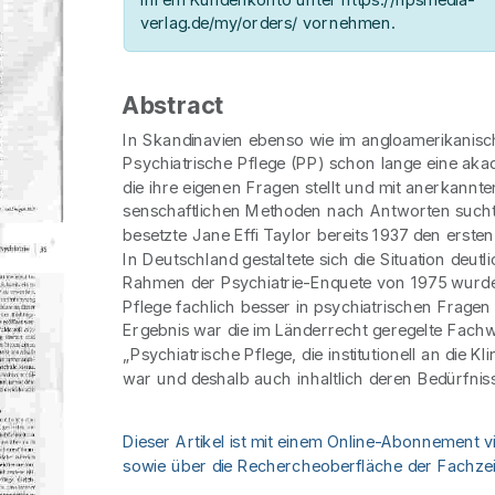
verlag.de/my/orders/ vornehmen.
Abstract
In Skandinavien ebenso wie im angloamerikanisc
Psychiatrische Pflege (PP) schon lange eine akad
die ihre eigenen Fragen stellt und mit anerkannte
senschaftlichen Methoden nach Antworten sucht
besetzte Jane Effi Taylor bereits 1937 den ersten
In Deutschland gestaltete sich die Situation deutl
Rahmen der Psychiatrie-Enquete von 1975 wurde 
Pflege fachlich besser in psychiatrischen Fragen
Ergebnis war die im Länderrecht geregelte Fachw
„Psychiatrische Pflege, die institutionell an die K
war und deshalb auch inhaltlich deren Bedürfnis
Dieser Artikel ist mit einem Online-Abonnement v
sowie über die Rechercheoberfläche der Fachzeit