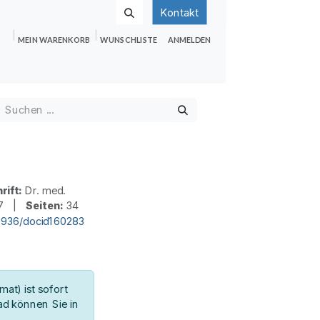
Kontakt
MEIN WARENKORB
WUNSCHLISTE
ANMELDEN
nden
Shop
Hilfe
Jobs
rift:
Dr. med.
7 |
Seiten:
34
3936/docid160283
at) ist sofort
d können Sie in