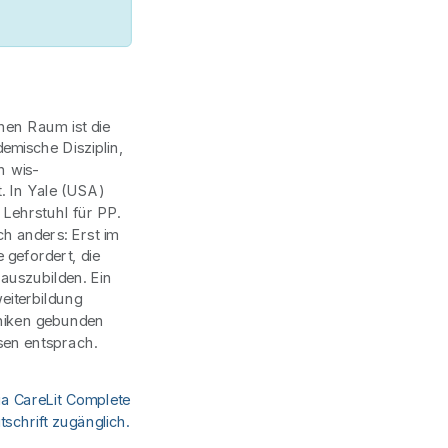
hen Raum ist die
emische Disziplin,
n wis-
. In Yale (USA)
 Lehrstuhl für PP.
ich anders: Erst im
gefordert, die
 auszubilden. Ein
eiterbildung
liniken gebunden
sen entsprach.
ia CareLit Complete
schrift zugänglich.