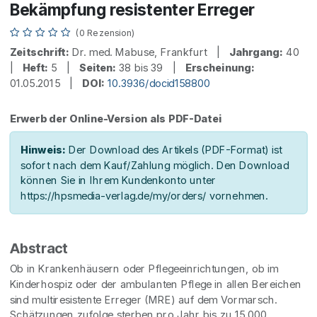
Bekämpfung resistenter Erreger
(0 Rezension)
Zeitschrift:
Dr. med. Mabuse, Frankfurt |
Jahrgang:
40
|
Heft:
5 |
Seiten:
38 bis 39 |
Erscheinung:
01.05.2015 |
DOI:
10.3936/docid158800
Erwerb der Online-Version als PDF-Datei
Hinweis:
Der Download des Artikels (PDF-Format) ist
sofort nach dem Kauf/Zahlung möglich. Den Download
können Sie in Ihrem Kundenkonto unter
https://hpsmedia-verlag.de/my/orders/ vornehmen.
Abstract
Ob in Krankenhäusern oder Pflegeeinrichtungen, ob im
Kinderhospiz oder der ambulanten Pflege in allen Bereichen
sind multiresistente Erreger (MRE) auf dem Vormarsch.
Schätzungen zufolge sterben pro Jahr bis zu 15.000