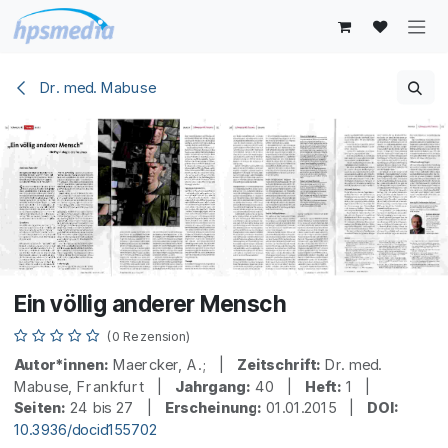
Zum Inhalt springen
Dr. med. Mabuse
Ein völlig anderer Mensch
(0 Rezension)
Autor*innen:
Maercker, A.; |
Zeitschrift:
Dr. med.
Mabuse, Frankfurt |
Jahrgang:
40 |
Heft:
1 |
Seiten:
24 bis 27 |
Erscheinung:
01.01.2015 |
DOI:
10.3936/docid155702