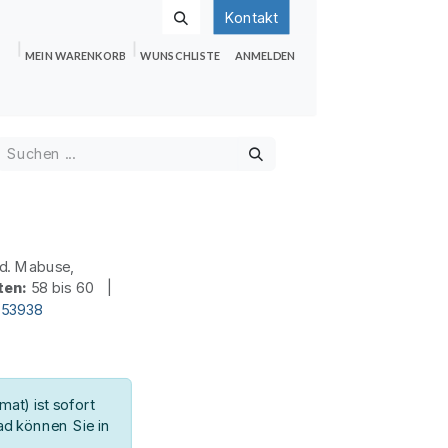
Kontakt
MEIN WARENKORB
WUNSCHLISTE
ANMELDEN
nden
Shop
Hilfe
Jobs
d. Mabuse,
ten:
58 bis 60 |
153938
at) ist sofort
d können Sie in