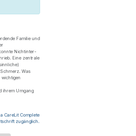
erdende Familie und
er
nnte Nichtinter-
rieb. Eine zentrale
sinnliche)
t Schmerz. Was
 wichtigen
nd ihrem Umgang
ia CareLit Complete
schrift zugänglich.