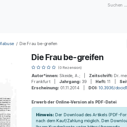
Zeitschriften
Open Access
Kongresse
Firmenku
 Mabuse
Die Frau be-greifen
Die Frau be-greifen
(0 Rezension)
Autor*innen:
Skeide, A.; |
Zeitschrift:
Dr. me
Frankfurt |
Jahrgang:
39 |
Heft:
11 |
Sei
Erscheinung:
01.11.2014 |
DOI:
10.3936/docid
Erwerb der Online-Version als PDF-Datei
Hinweis:
Der Download des Artikels (PDF-Form
nach dem Kauf/Zahlung möglich. Den Downloa
Ihrem Kundenkonto unter https://hpsmedia-