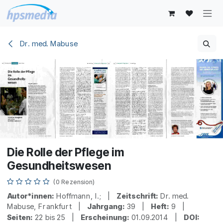
Zum Inhalt springen
Dr. med. Mabuse
Die Rolle der Pflege im
Gesundheitswesen
(0 Rezension)
Autor*innen:
Hoffmann, I.; |
Zeitschrift:
Dr. med.
Mabuse, Frankfurt |
Jahrgang:
39 |
Heft:
9 |
Seiten:
22 bis 25 |
Erscheinung:
01.09.2014 |
DOI: