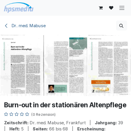
Zum Inhalt springen
Dr. med. Mabuse
Burn-out in der stationären Altenpflege
(0 Rezension)
Zeitschrift:
Dr. med. Mabuse, Frankfurt |
Jahrgang:
39
|
Heft:
5 |
Seiten:
66 bis 68 |
Erscheinung: