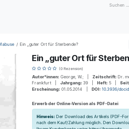
Zeitschriften
Open Access
Kongresse
Firmenku
 Mabuse
Ein „guter Ort für Sterbende?
Ein „guter Ort für Sterbe
(0 Rezension)
Autor*innen:
George, W.; |
Zeitschrift:
Dr. m
Frankfurt |
Jahrgang:
39 |
Heft:
5 |
Seit
Erscheinung:
01.05.2014 |
DOI:
10.3936/doci
Erwerb der Online-Version als PDF-Datei
Hinweis:
Der Download des Artikels (PDF-Form
nach dem Kauf/Zahlung möglich. Den Downloa
Ihrem Kundenkonto unter https://hpsmedia-