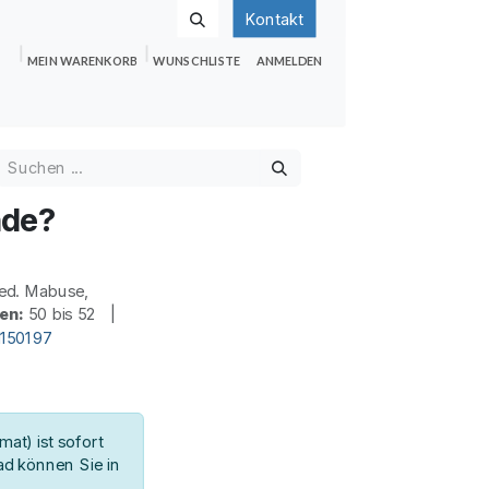
Kontakt
MEIN WARENKORB
WUNSCHLISTE
ANMELDEN
nden
Shop
Hilfe
Jobs
nde?
ed. Mabuse,
en:
50 bis 52 |
d150197
at) ist sofort
d können Sie in