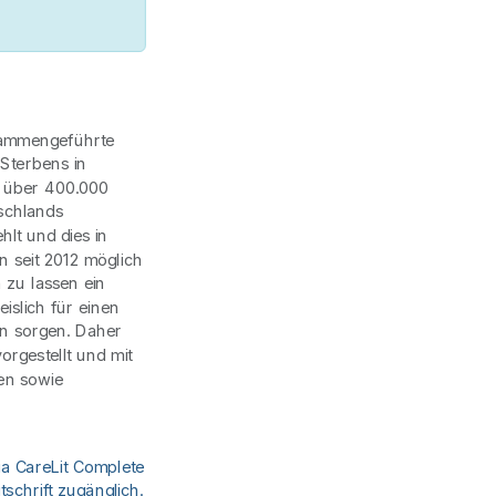
usammengeführte
Sterbens in
t über 400.000
schlands
hlt und dies in
n seit 2012 möglich
en zu lassen ein
islich für einen
en sorgen. Daher
vorgestellt und mit
en sowie
ia CareLit Complete
schrift zugänglich.