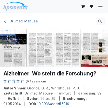
Zum Inhalt springen
Dr. med. Mabuse
Alzheimer: Wo steht die Forschung?
(0 Rezension)
Autor*innen:
George, D. R.; Whitehouse, P. J.; |
Zeitschrift:
Dr. med. Mabuse, Frankfurt |
Jahrgang:
39
|
Heft:
5 |
Seiten:
26 bis 29 |
Erscheinung:
01.05.2014 |
DOI:
10.3936/docid150191