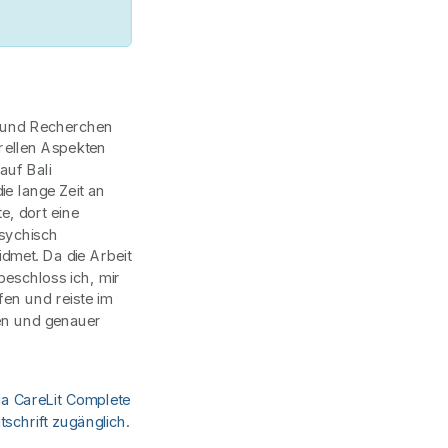
g und Recherchen
rellen Aspekten
auf Bali
ie lange Zeit an
e, dort eine
psychisch
met. Da die Arbeit
beschloss ich, mir
fen und reiste im
ten und genauer
ia CareLit Complete
schrift zugänglich.