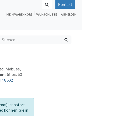
Kontakt
MEIN WARENKORB
WUNSCHLISTE
ANMELDEN
nden
Shop
Hilfe
Jobs
ed. Mabuse,
en:
51 bis 53 |
d148562
at) ist sofort
d können Sie in