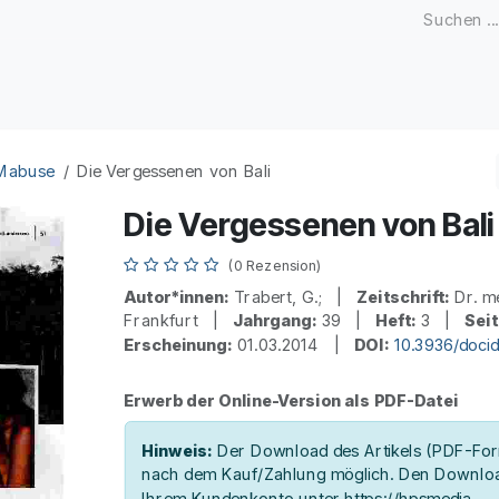
Zeitschriften
Open Access
Kongresse
Firmenku
 Mabuse
Die Vergessenen von Bali
Die Vergessenen von Bali
(0 Rezension)
Autor*innen:
Trabert, G.; |
Zeitschrift:
Dr. m
Frankfurt |
Jahrgang:
39 |
Heft:
3 |
Seit
Erscheinung:
01.03.2014 |
DOI:
10.3936/doci
Erwerb der Online-Version als PDF-Datei
Hinweis:
Der Download des Artikels (PDF-Form
nach dem Kauf/Zahlung möglich. Den Downloa
Ihrem Kundenkonto unter https://hpsmedia-