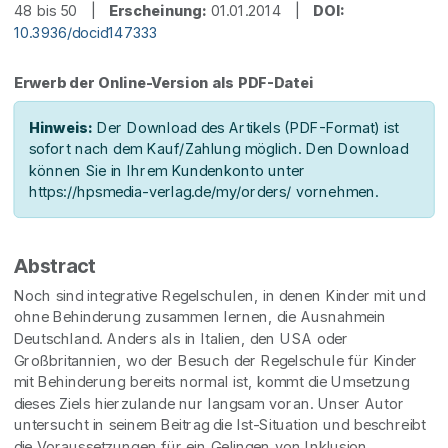
48 bis 50 |
Erscheinung:
01.01.2014 |
DOI:
10.3936/docid147333
Erwerb der Online-Version als PDF-Datei
Hinweis:
Der Download des Artikels (PDF-Format) ist
sofort nach dem Kauf/Zahlung möglich. Den Download
können Sie in Ihrem Kundenkonto unter
https://hpsmedia-verlag.de/my/orders/ vornehmen.
Abstract
Noch sind integrative Regelschulen, in denen Kinder mit und
ohne Behinderung zusammen lernen, die Ausnahmein
Deutschland. Anders als in Italien, den USA oder
Großbritannien, wo der Besuch der Regelschule für Kinder
mit Behinderung bereits normal ist, kommt die Umsetzung
dieses Ziels hierzulande nur langsam voran. Unser Autor
untersucht in seinem Beitrag die Ist-Situation und beschreibt
die Voraussetzungen für ein Gelingen von Inklusion.