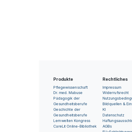
Produkte
Rechtliches
Pflegewissenschaft
Impressum
Dr. med. Mabuse
Widerrufsrecht
Pädagogik der
Nutzungsbedin
Gesundheitsberufe
Bildquellen & Ei
Geschichte der
KI
Gesundheitsberufe
Datenschutz
Lernwelten Kongress
Haftungsausschl
CareLit Online-Bibliothek
AGBs
EU-Schlichtungss