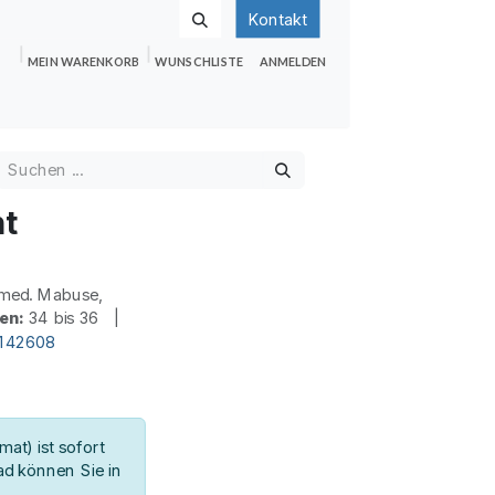
Kontakt
MEIN WARENKORB
WUNSCHLISTE
ANMELDEN
nden
Shop
Hilfe
Jobs
ht
med. Mabuse,
en:
34 bis 36 |
d142608
at) ist sofort
d können Sie in