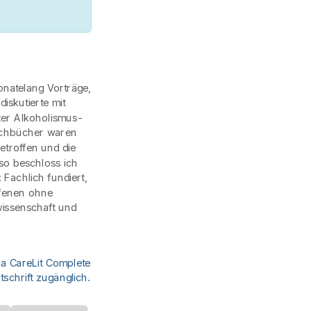
natelang Vorträge,
iskutierte mit
ter Alkoholismus-
Fachbücher waren
etroffen und die
so beschloss ich
Fachlich fundiert,
ffenen ohne
wissenschaft und
ia CareLit Complete
schrift zugänglich.