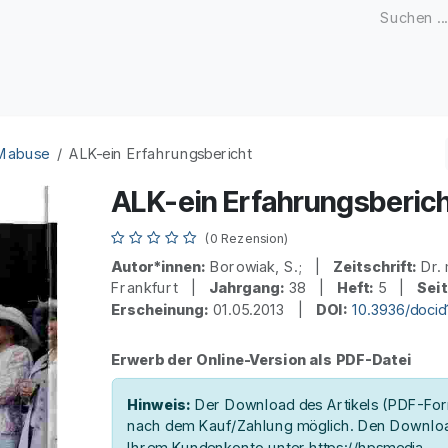
Zeitschriften
Open Access
Kongresse
Firmenku
 Mabuse
ALK-ein Erfahrungsbericht
ALK-ein Erfahrungsberic
(0 Rezension)
Autor*innen:
Borowiak, S.; |
Zeitschrift:
Dr. 
Frankfurt |
Jahrgang:
38 |
Heft:
5 |
Seit
Erscheinung:
01.05.2013 |
DOI:
10.3936/doci
Erwerb der Online-Version als PDF-Datei
Hinweis:
Der Download des Artikels (PDF-Form
nach dem Kauf/Zahlung möglich. Den Downloa
Ihrem Kundenkonto unter https://hpsmedia-