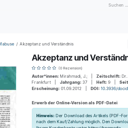
Zeitschriften
Open Access
Kongresse
Firmenku
 Mabuse
Akzeptanz und Verständnis
Akzeptanz und Verständn
(0 Rezension)
Autor*innen:
Mirahmadi, J.; |
Zeitschrift:
Dr.
Frankfurt |
Jahrgang:
37 |
Heft:
9 |
Sei
Erscheinung:
01.09.2012 |
DOI:
10.3936/doci
Erwerb der Online-Version als PDF-Datei
Hinweis:
Der Download des Artikels (PDF-Form
nach dem Kauf/Zahlung möglich. Den Downloa
Ihrem Kundenkonto unter https://hpsmedia-