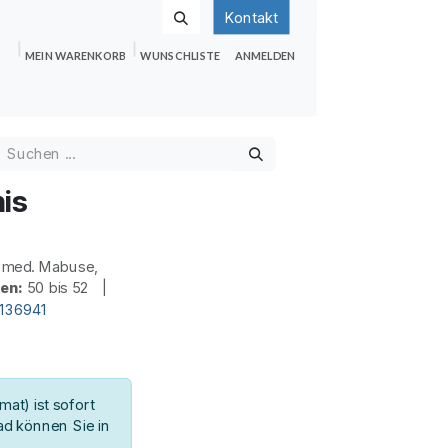
Kontakt
MEIN WARENKORB
WUNSCHLISTE
ANMELDEN
nden
Shop
Hilfe
Jobs
is
 med. Mabuse,
ten:
50 bis 52 |
d136941
at) ist sofort
d können Sie in