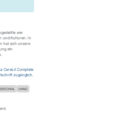
estellte wie
 und Kulturen. In
 hat sich unsere
ung ein
n.
ia CareLit Complete
schrift zugänglich.
PERSONAL
HAND
uern)