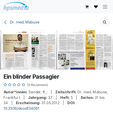
Zum Inhalt springen
Dr. med. Mabuse
Ein blinder Passagier
(0 Rezension)
Autor*innen:
Sander, K.; |
Zeitschrift:
Dr. med. Mabuse,
Frankfurt |
Jahrgang:
37 |
Heft:
5 |
Seiten:
31 bis
34 |
Erscheinung:
01.05.2012 |
DOI:
10.3936/docid134061