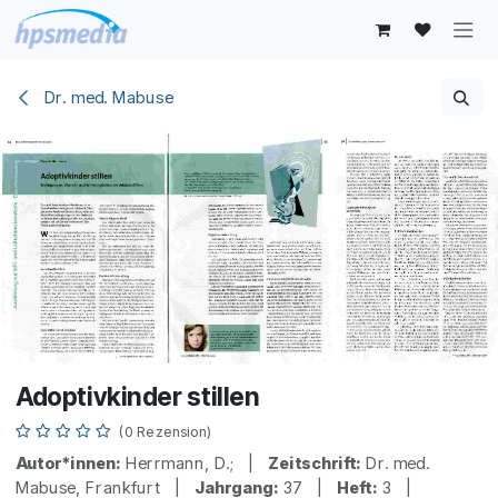
Zum Inhalt springen
Dr. med. Mabuse
Adoptivkinder stillen
(0 Rezension)
Autor*innen:
Herrmann, D.; |
Zeitschrift:
Dr. med.
Mabuse, Frankfurt |
Jahrgang:
37 |
Heft:
3 |