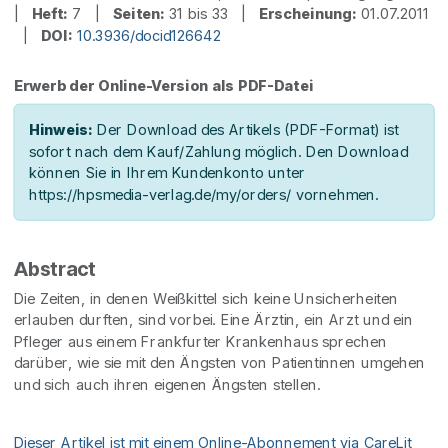
|
Heft:
7 |
Seiten:
31 bis 33 |
Erscheinung:
01.07.2011
|
DOI:
10.3936/docid126642
Erwerb der Online-Version als PDF-Datei
Hinweis:
Der Download des Artikels (PDF-Format) ist
sofort nach dem Kauf/Zahlung möglich. Den Download
können Sie in Ihrem Kundenkonto unter
https://hpsmedia-verlag.de/my/orders/ vornehmen.
Abstract
Die Zeiten, in denen Weißkittel sich keine Unsicherheiten
erlauben durften, sind vorbei. Eine Ärztin, ein Arzt und ein
Pfleger aus einem Frankfurter Krankenhaus sprechen
darüber, wie sie mit den Ängsten von Patientinnen umgehen
und sich auch ihren eigenen Ängsten stellen.
Dieser Artikel ist mit einem Online-Abonnement via CareLit