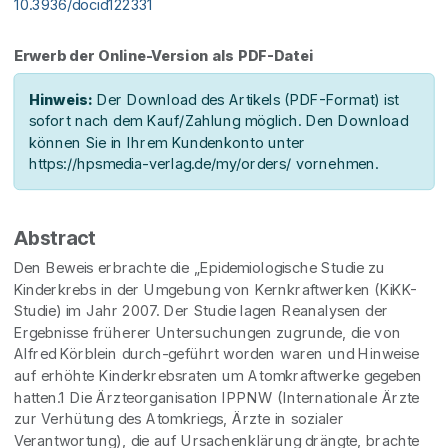
10.3936/docid122331
Erwerb der Online-Version als PDF-Datei
Hinweis:
Der Download des Artikels (PDF-Format) ist
sofort nach dem Kauf/Zahlung möglich. Den Download
können Sie in Ihrem Kundenkonto unter
https://hpsmedia-verlag.de/my/orders/ vornehmen.
Abstract
Den Beweis erbrachte die „Epidemiologische Studie zu
Kinderkrebs in der Umgebung von Kernkraftwerken (KiKK-
Studie) im Jahr 2007. Der Studie lagen Reanalysen der
Ergebnisse früherer Untersuchungen zugrunde, die von
Alfred Körblein durch-geführt worden waren und Hinweise
auf erhöhte Kinderkrebsraten um Atomkraftwerke gegeben
hatten.1 Die Ärzteorganisation IPPNW (Internationale Ärzte
zur Verhütung des Atomkriegs, Ärzte in sozialer
Verantwortung), die auf Ursachenklärung drängte, brachte