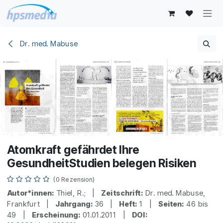
Zum Inhalt springen
Dr. med. Mabuse
Atomkraft gefährdet Ihre
GesundheitStudien belegen Risiken
(0 Rezension)
Autor*innen:
Thiel, R.; |
Zeitschrift:
Dr. med. Mabuse,
Frankfurt |
Jahrgang:
36 |
Heft:
1 |
Seiten:
46 bis
49 |
Erscheinung:
01.01.2011 |
DOI: