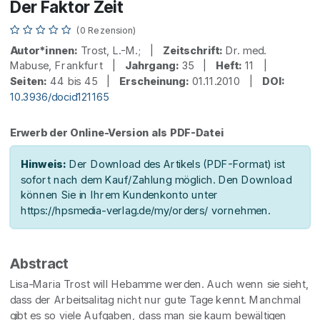
Der Faktor Zeit
(0 Rezension)
Autor*innen:
Trost, L.-M.; |
Zeitschrift:
Dr. med.
Mabuse, Frankfurt |
Jahrgang:
35 |
Heft:
11 |
Seiten:
44 bis 45 |
Erscheinung:
01.11.2010 |
DOI:
10.3936/docid121165
Erwerb der Online-Version als PDF-Datei
Hinweis:
Der Download des Artikels (PDF-Format) ist
sofort nach dem Kauf/Zahlung möglich. Den Download
können Sie in Ihrem Kundenkonto unter
https://hpsmedia-verlag.de/my/orders/ vornehmen.
Abstract
Lisa-Maria Trost will Hebamme werden. Auch wenn sie sieht,
dass der Arbeitsalitag nicht nur gute Tage kennt. Manchmal
gibt es so viele Aufgaben, dass man sie kaum bewältigen