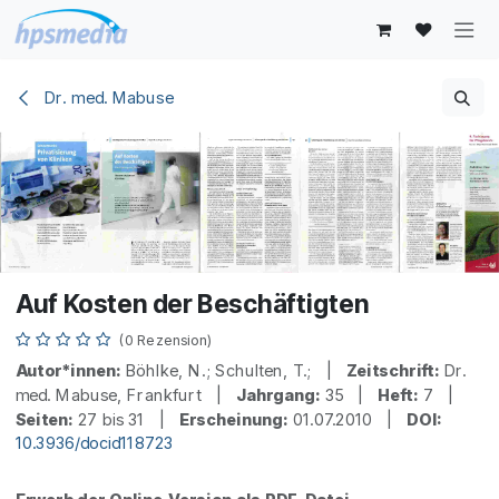
Zum Inhalt springen
Dr. med. Mabuse
Auf Kosten der Beschäftigten
(0 Rezension)
Autor*innen:
Böhlke, N.; Schulten, T.; |
Zeitschrift:
Dr.
med. Mabuse, Frankfurt |
Jahrgang:
35 |
Heft:
7 |
Seiten:
27 bis 31 |
Erscheinung:
01.07.2010 |
DOI:
10.3936/docid118723