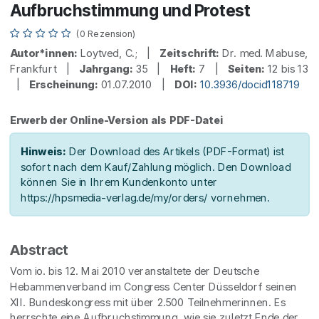
Aufbruchstimmung und Protest
(0 Rezension)
Autor*innen:
Loytved, C.; |
Zeitschrift:
Dr. med. Mabuse,
Frankfurt |
Jahrgang:
35 |
Heft:
7 |
Seiten:
12 bis 13
|
Erscheinung:
01.07.2010 |
DOI:
10.3936/docid118719
Erwerb der Online-Version als PDF-Datei
Hinweis:
Der Download des Artikels (PDF-Format) ist
sofort nach dem Kauf/Zahlung möglich. Den Download
können Sie in Ihrem Kundenkonto unter
https://hpsmedia-verlag.de/my/orders/ vornehmen.
Abstract
Vom io. bis 12. Mai 2010 veranstaltete der Deutsche
Hebammenverband im Congress Center Düsseldorf seinen
XII. Bundeskongress mit über 2.500 Teilnehmerinnen. Es
herrschte eine Aufbruchstimmung, wie sie zuletzt Ende der