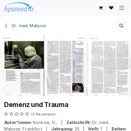
Zum Inhalt springen
Dr. med. Mabuse
Demenz und Trauma
(0 Rezension)
Autor*innen:
Kumrow, D.; |
Zeitschrift:
Dr. med.
Mabuse, Frankfurt |
Jahrgang:
35 |
Heft:
1 |
Seiten: