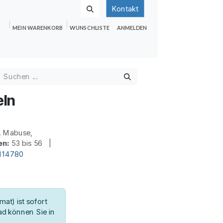
Kontakt
MEIN WARENKORB
WUNSCHLISTE
ANMELDEN
nden
Shop
Hilfe
Jobs
eln
. Mabuse,
en:
53 bis 56 |
d114780
at) ist sofort
d können Sie in