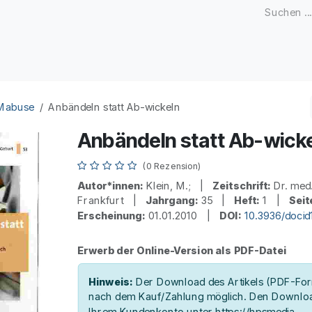
Zeitschriften
Open Access
Kongresse
Firmenku
 Mabuse
Anbändeln statt Ab-wickeln
Anbändeln statt Ab-wick
(0 Rezension)
Autor*innen:
Klein, M.; |
Zeitschrift:
Dr. med
Frankfurt |
Jahrgang:
35 |
Heft:
1 |
Seit
Erscheinung:
01.01.2010 |
DOI:
10.3936/doci
Erwerb der Online-Version als PDF-Datei
Hinweis:
Der Download des Artikels (PDF-Form
nach dem Kauf/Zahlung möglich. Den Downloa
Ihrem Kundenkonto unter https://hpsmedia-