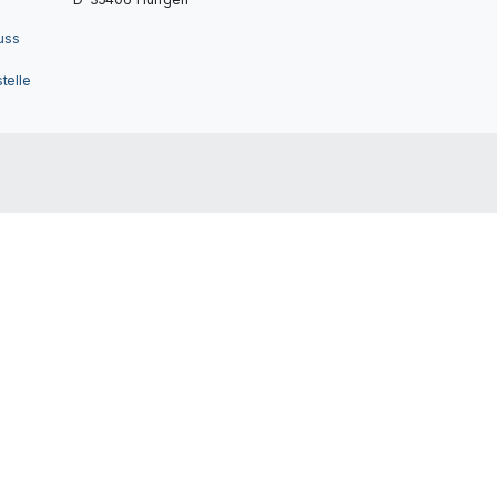
uss
telle