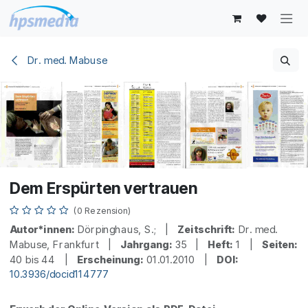
Zum Inhalt springen
Dr. med. Mabuse
Dem Erspürten vertrauen
(0 Rezension)
Autor*innen:
Dörpinghaus, S.; |
Zeitschrift:
Dr. med.
Mabuse, Frankfurt |
Jahrgang:
35 |
Heft:
1 |
Seiten:
40 bis 44 |
Erscheinung:
01.01.2010 |
DOI:
10.3936/docid114777