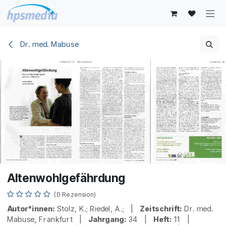
Zum Inhalt springen
Dr. med. Mabuse
Altenwohlgefährdung
(0 Rezension)
Autor*innen:
Stolz, K.; Riedel, A.; |
Zeitschrift:
Dr. med.
Mabuse, Frankfurt |
Jahrgang:
34 |
Heft:
11 |