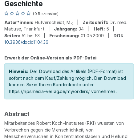
Geschichte
(0 Rezension)
Autor*innen:
Hulverscheidt, M.; |
Zeitschrift:
Dr. med.
Mabuse, Frankfurt |
Jahrgang:
34 |
Heft:
5 |
Seiten:
51 bis 53 |
Erscheinung:
01.05.2009 |
DOI:
10.3936/docid110436
Erwerb der Online-Version als PDF-Datei
Hinweis:
Der Download des Artikels (PDF-Format) ist
sofort nach dem Kauf/Zahlung möglich. Den Download
können Sie in Ihrem Kundenkonto unter
https://hpsmedia-verlag.de/my/orders/ vornehmen.
Abstract
Mitarbeitendes Robert Koch-Institutes (RKI) wussten von
Verbrechen gegen die Menschlichkeit, von
Menschenversuchen in Konzentrationslagern und Heilund