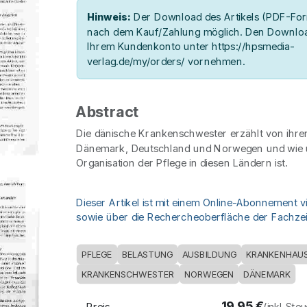
Hinweis:
Der Download des Artikels (PDF-Form
nach dem Kauf/Zahlung möglich. Den Downloa
Ihrem Kundenkonto unter https://hpsmedia-
verlag.de/my/orders/ vornehmen.
Abstract
Die dänische Krankenschwester erzählt von ihre
Dänemark, Deutschland und Norwegen und wie un
Organisation der Pflege in diesen Ländern ist.
Dieser Artikel ist mit einem Online-Abonnement v
sowie über die Rechercheoberfläche der Fachzeit
PFLEGE
BELASTUNG
AUSBILDUNG
KRANKENHAU
KRANKENSCHWESTER
NORWEGEN
DÄNEMARK
19,95
€
Preis
(inkl. Ste