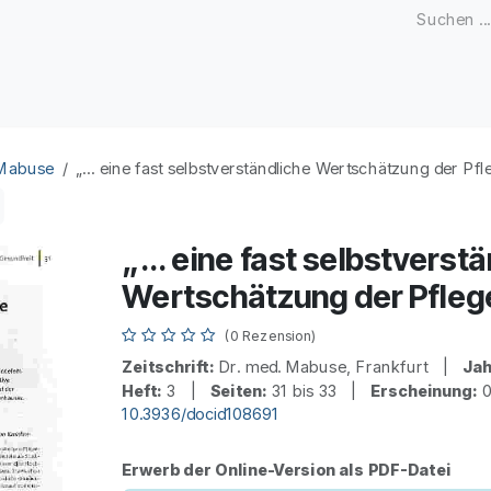
Zeitschriften
Open Access
Kongresse
Firmenku
 Mabuse
„... eine fast selbstverständliche Wertschätzung der Pfl
„... eine fast selbstverst
Wertschätzung der Pfleg
(0 Rezension)
Zeitschrift:
Dr. med. Mabuse, Frankfurt |
Jah
Heft:
3 |
Seiten:
31 bis 33 |
Erscheinung:
0
10.3936/docid108691
Erwerb der Online-Version als PDF-Datei