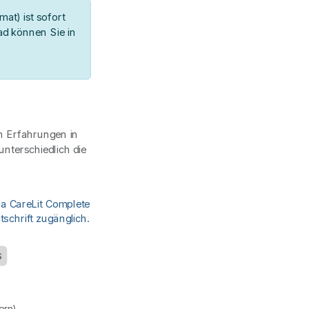
at) ist sofort
d können Sie in
n Erfahrungen in
terschiedlich die
ia CareLit Complete
schrift zugänglich.
S
uern)