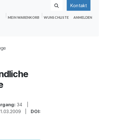
Kontakt
MEIN WARENKORB
WUNSCHLISTE
ANMELDEN
nden
Shop
Hilfe
Jobs
ege
ändliche
e
rgang:
34 |
1.03.2009 |
DOI: