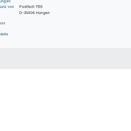
gungen
nsatz von
Postfach 1155
D-35406 Hungen
uss
telle