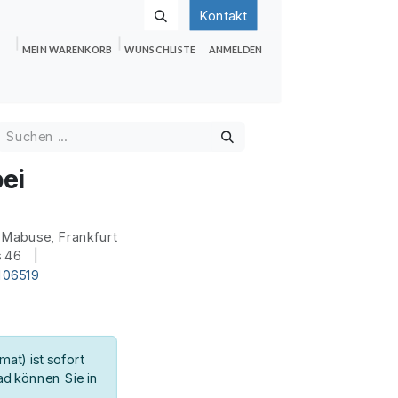
Kontakt
MEIN WARENKORB
WUNSCHLISTE
ANMELDEN
nden
Shop
Hilfe
Jobs
ei
 Mabuse, Frankfurt
s 46 |
106519
at) ist sofort
d können Sie in