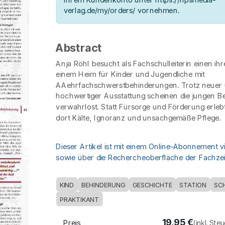
verlag.de/my/orders/ vornehmen.
Abstract
Anja Röhl besucht als Fachschulleiterin einen ihr
einem Heim für Kinder und Jugendliche mit
AAehrfachschwerstbehinderungen. Trotz neuer 
hochwertiger Ausstattung scheinen die jungen 
verwahrlost. Statt Fürsorge und Förderung erleb
dort Kälte, Ignoranz und unsachgemäße Pflege.
Dieser Artikel ist mit einem Online-Abonnement v
sowie über die Rechercheoberfläche der Fachzeit
KIND
BEHINDERUNG
GESCHICHTE
STATION
SC
PRAKTIKANT
19,95
€
Preis
(inkl. Ste