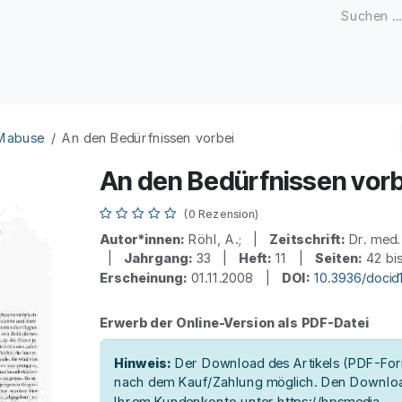
Zeitschriften
Open Access
Kongresse
Firmenku
 Mabuse
An den Bedürfnissen vorbei
An den Bedürfnissen vorb
(0 Rezension)
Autor*innen:
Röhl, A.; |
Zeitschrift:
Dr. med.
|
Jahrgang:
33 |
Heft:
11 |
Seiten:
42 bi
Erscheinung:
01.11.2008 |
DOI:
10.3936/docid
Erwerb der Online-Version als PDF-Datei
Hinweis:
Der Download des Artikels (PDF-Form
nach dem Kauf/Zahlung möglich. Den Downloa
Ihrem Kundenkonto unter https://hpsmedia-