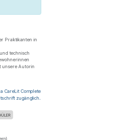
er Praktikanten in
und technisch
Bewohnerinnen
t unsere Autorin
ia CareLit Complete
schrift zugänglich.
HÜLER
uern)