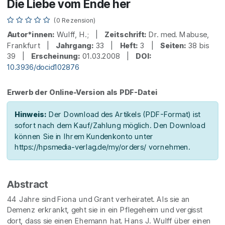
Die Liebe vom Ende her
(0 Rezension)
Autor*innen:
Wulff, H.; |
Zeitschrift:
Dr. med. Mabuse,
Frankfurt |
Jahrgang:
33 |
Heft:
3 |
Seiten:
38 bis
39 |
Erscheinung:
01.03.2008 |
DOI:
10.3936/docid102876
Erwerb der Online-Version als PDF-Datei
Hinweis:
Der Download des Artikels (PDF-Format) ist
sofort nach dem Kauf/Zahlung möglich. Den Download
können Sie in Ihrem Kundenkonto unter
https://hpsmedia-verlag.de/my/orders/ vornehmen.
Abstract
44 Jahre sind Fiona und Grant verheiratet. Als sie an
Demenz erkrankt, geht sie in ein Pflegeheim und vergisst
dort, dass sie einen Ehemann hat. Hans J. Wulff über einen