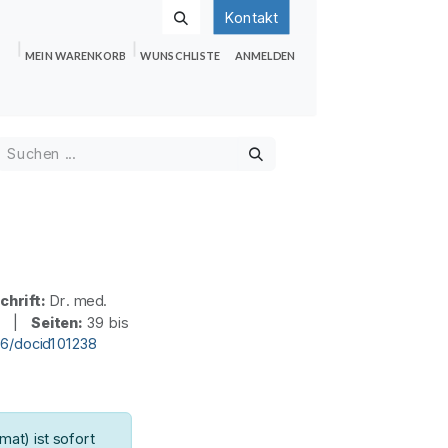
Kontakt
MEIN WARENKORB
WUNSCHLISTE
ANMELDEN
nden
Shop
Hilfe
Jobs
chrift:
Dr. med.
1 |
Seiten:
39 bis
36/docid101238
at) ist sofort