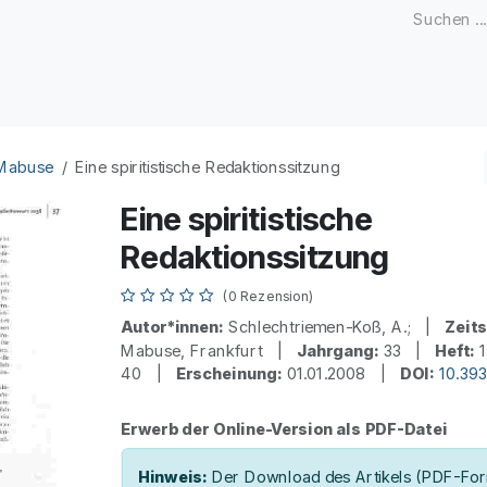
Zeitschriften
Open Access
Kongresse
Firmenku
 Mabuse
Eine spiritistische Redaktionssitzung
Eine spiritistische
Redaktionssitzung
(0 Rezension)
Autor*innen:
Schlechtriemen-Koß, A.; |
Zeits
Mabuse, Frankfurt |
Jahrgang:
33 |
Heft:
40 |
Erscheinung:
01.01.2008 |
DOI:
10.39
Erwerb der Online-Version als PDF-Datei
Hinweis:
Der Download des Artikels (PDF-Form