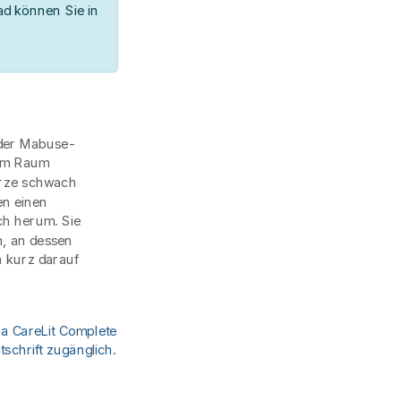
d können Sie in
 der Mabuse-
nem Raum
erze schwach
en einen
ch herum. Sie
m, an dessen
 kurz darauf
ia CareLit Complete
schrift zugänglich.