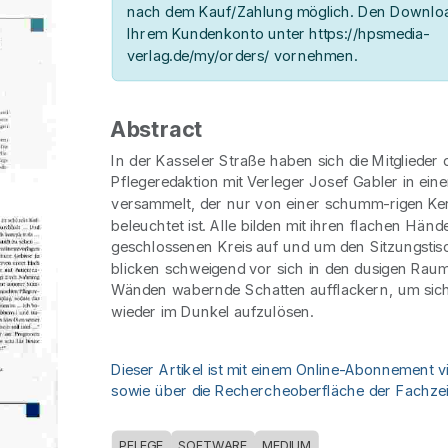
nach dem Kauf/Zahlung möglich. Den Downloa
Ihrem Kundenkonto unter https://hpsmedia-
verlag.de/my/orders/ vornehmen.
Abstract
In der Kasseler Straße haben sich die Mitglieder
Pflegeredaktion mit Verleger Josef Gabler in ei
versammelt, der nur von einer schumm-rigen K
beleuchtet ist. Alle bilden mit ihren flachen Händ
geschlossenen Kreis auf und um den Sitzungstis
blicken schweigend vor sich in den dusigen Rau
Wänden wabernde Schatten aufflackern, um sich
wieder im Dunkel aufzulösen.
Dieser Artikel ist mit einem Online-Abonnement v
sowie über die Rechercheoberfläche der Fachzeit
PFLEGE
SOFTWARE
MEDIUM